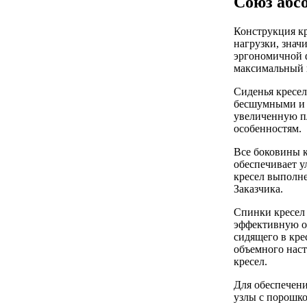
Союз абс
Конструкция к
нагрузки, знач
эргономичной ф
максимальный к
Сиденья кресе
бесшумными и п
увеличенную п
особенностям.
Все боковины к
обеспечивает 
кресел выполне
Заказчика.
Спинки кресел
эффективную оп
сидящего в кре
объемного наст
кресел.
Для обеспечени
узлы с порошк