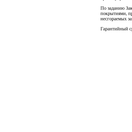
По заданию Зак
покрытиями, п
несгораемых з
Гарантийный ср