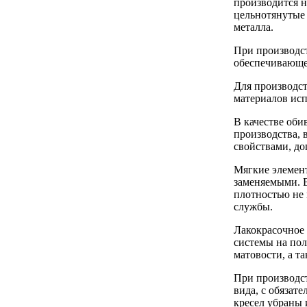
производится н
цельнотянутые 
металла.
При производст
обеспечивающе
Для производс
материалов исп
В качестве оби
производства, 
свойствами, д
Мягкие элемент
заменяемыми. 
плотностью не 
службы.
Лакокрасочное
системы на пол
матовости, а т
При производс
вида, с обяза
кресел убраны 