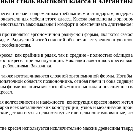
ный стиль высокого класса и элегантны
ресел отвечает современным требованиям и стандартам, выдер
оказатели для мебели этого класса. Кресла выполнены в эргон
предоставлять максимальный комфорт и обеспечивать длительное
л производятся эргономичной радиусной формы, являются сам
садке. Радиусный изгиб сидений обеспечивает увеличенную площ
 особенностям.
кресел, как крайние в рядах, так и средние - полностью облицо
ность кресел при эксплуатации. Накладки локотников кресел вы
 требованиями Заказчика.
 также изготавливаются сложной эргономичной формы. Изгибы
опаточной областях позвоночника, огибая плечи и бока сидящег
им формированием мягкого объемного настила и поясничного в
ресел.
ия долговечности и надёжности, конструкция кресел имеет мет
рка всех металлических конструкций, узлов и механизмов произ
ские детали и узлы цельнотянутые или цельноштампованные, чт
тве кресел используется исключительно массив древесины тверд