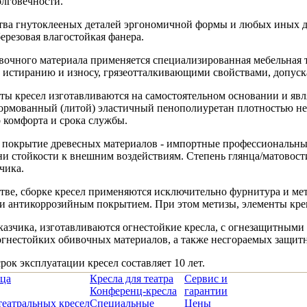
олговечности.
тва гнутоклееных деталей эргономичной формы и любых иных де
ерезовая влагостойкая фанера.
ивочного материала применяется специализированная мебельная 
к истиранию и износу, грязеотталкивающими свойствами, допус
ты кресел изготавливаются на самостоятельном основании и явл
ормованный (литой) эластичный пенополиуретан плотностью не м
 комфорта и срока службы.
 покрытие древесных материалов - импортные профессиональны
ни стойкости к внешним воздействиям. Степень глянца/матовости
чика.
тве, сборке кресел применяются исключительно фурнитура и ме
и антикоррозийным покрытием. При этом метизы, элементы кре
казчика, изготавливаются огнестойкие кресла, с огнезащитным
гнестойких обивочных материалов, а также несгораемых защитн
ок эксплуатации кресел составляет 10 лет.
ица
Кресла для театра
Сервис и
Конференц-кресла
гарантии
театральных кресел
Специальные
Цены