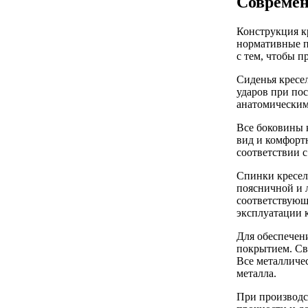
Современ
Конструкция к
нормативные п
с тем, чтобы 
Сиденья кресе
ударов при по
анатомическим
Все боковины 
вид и комфорт
соответствии с
Спинки кресел
поясничной и л
соответствующ
эксплуатации к
Для обеспечен
покрытием. Сва
Все металличе
металла.
При производс