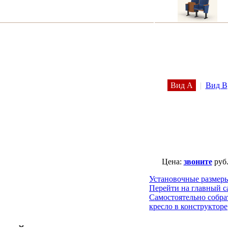
Вид A
|
Вид B
Цена:
звоните
руб
Установочные размер
Перейти на главный с
Самостоятельно собра
кресло в конструкторе