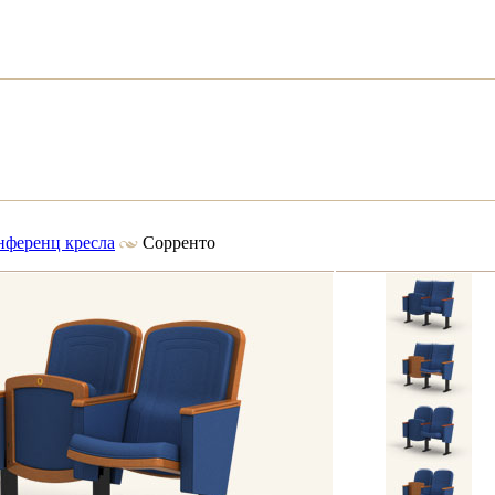
нференц кресла
Сорренто