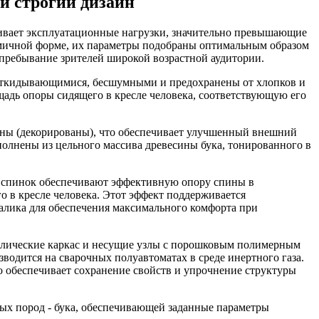
й строгий дизайн
живает эксплуатационные нагрузки, значительно превышающие
омичной форме, их параметры подобраны оптимальным образом
 пребывание зрителей широкой возрастной аудитории.
ооткидывающимися, бесшумными и предохранены от хлопков и
адь опоры сидящего в кресле человека, соответствующую его
ваны (декорированы), что обеспечивает улучшенный внешний
полнены из цельного массива древесины бука, тонированного в
 спинок обеспечивают эффективную опору спины в
о в кресле человека. Этот эффект поддерживается
алика для обеспечения максимального комфорта при
аллические каркас и несущие узлы с порошковым полимерным
водится на сварочных полуавтоматах в среде инертного газа.
о обеспечивает сохранение свойств и упрочнение структуры
ых пород - бука, обеспечивающей заданные параметры