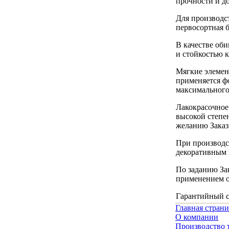
прочности и д
Для производс
первосортная б
В качестве об
и стойкостью 
Мягкие элемен
применяется ф
максимального
Лакокрасочное
высокой степе
желанию Заказ
При производс
декоративным 
По заданию За
применением о
Гарантийный ср
Главная стран
О компании
Производство 