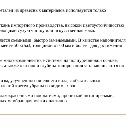
талей из древесных материалов используется только
ткань импортного производства, высокой цветоустойчивостью
кающими сухую чистку или искусственная кожа.
яется съемными, быстро заменяемыми. В качестве наполнителя
енее 50 кг/м3, толщиной от 60 мм и более - для достижения
е многокомпонентные системы на полиуретановой основе,
, а также оттенок и глубина тонирования устанавливаются по
тизы, улучшенного внешнего вида, с обязательным
плений кресел убраны из видимых зон.
и лакокрасочными покрытиями, пропиткой антипиренами,
ых мембран для мягких настилов.