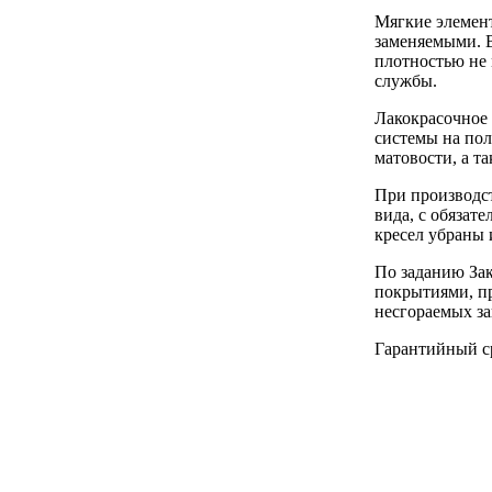
Мягкие элемент
заменяемыми. 
плотностью не 
службы.
Лакокрасочное
системы на пол
матовости, а т
При производс
вида, с обяза
кресел убраны 
По заданию Зак
покрытиями, п
несгораемых з
Гарантийный ср