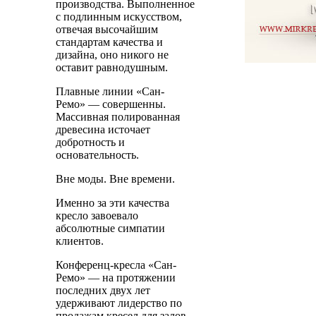
производства. Выполненное
с подлинным искусством,
отвечая высочайшим
стандартам качества и
дизайна, оно никого не
оставит равнодушным.
Плавные линии «Сан-
Ремо» — совершенны.
Массивная полированная
древесина источает
добротность и
основательность.
Вне моды. Вне времени.
Именно за эти качества
кресло завоевало
абсолютные симпатии
клиентов.
Конференц-кресла «Сан-
Ремо» — на протяжении
последних двух лет
удерживают лидерство по
продажам кресел для залов.