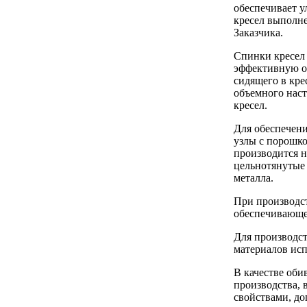
обеспечивает 
кресел выполне
Заказчика.
Спинки кресел
эффективную оп
сидящего в кре
объемного наст
кресел.
Для обеспечени
узлы с порошк
производится н
цельнотянутые 
металла.
При производст
обеспечивающе
Для производс
материалов исп
В качестве оби
производства, 
свойствами, д