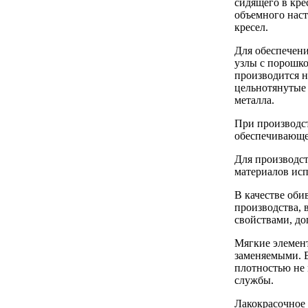
сидящего в кре
объемного наст
кресел.
Для обеспечени
узлы с порошк
производится н
цельнотянутые 
металла.
При производст
обеспечивающе
Для производс
материалов исп
В качестве оби
производства, 
свойствами, д
Мягкие элемент
заменяемыми. 
плотностью не 
службы.
Лакокрасочное