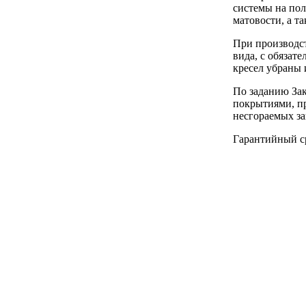
системы на пол
матовости, а т
При производс
вида, с обяза
кресел убраны 
По заданию Зак
покрытиями, п
несгораемых з
Гарантийный ср