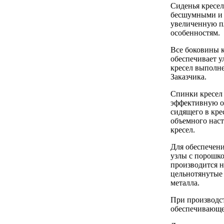
Сиденья кресе
бесшумными и п
увеличенную п
особенностям.
Все боковины к
обеспечивает 
кресел выполне
Заказчика.
Спинки кресел
эффективную оп
сидящего в кре
объемного наст
кресел.
Для обеспечени
узлы с порошк
производится н
цельнотянутые 
металла.
При производст
обеспечивающе