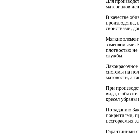
Для производс
материалов исп
В качестве оби
производства, 
свойствами, д
Мягкие элемент
заменяемыми. 
плотностью не 
службы.
Лакокрасочное
системы на пол
матовости, а т
При производс
вида, с обяза
кресел убраны 
По заданию Зак
покрытиями, п
несгораемых з
Гарантийный ср