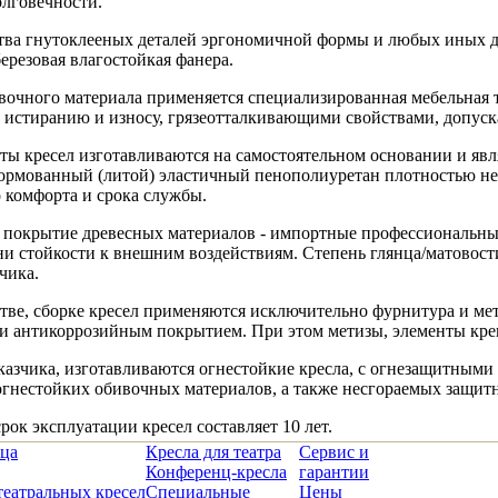
олговечности.
тва гнутоклееных деталей эргономичной формы и любых иных де
ерезовая влагостойкая фанера.
ивочного материала применяется специализированная мебельная 
к истиранию и износу, грязеотталкивающими свойствами, допус
ты кресел изготавливаются на самостоятельном основании и явл
ормованный (литой) эластичный пенополиуретан плотностью не м
 комфорта и срока службы.
 покрытие древесных материалов - импортные профессиональны
ни стойкости к внешним воздействиям. Степень глянца/матовости
чика.
тве, сборке кресел применяются исключительно фурнитура и ме
и антикоррозийным покрытием. При этом метизы, элементы кре
казчика, изготавливаются огнестойкие кресла, с огнезащитным
гнестойких обивочных материалов, а также несгораемых защитн
ок эксплуатации кресел составляет 10 лет.
ица
Кресла для театра
Сервис и
Конференц-кресла
гарантии
театральных кресел
Специальные
Цены