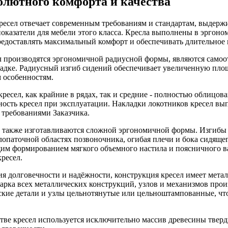
олютного комфорта и качества
ресел отвечает современным требованиям и стандартам, выдер
оказатели для мебели этого класса. Кресла выполнены в эргон
предоставлять максимальный комфорт и обеспечивать длительное
л производятся эргономичной радиусной формы, являются сам
садке. Радиусный изгиб сидений обеспечивает увеличенную площ
 особенностям.
кресел, как крайние в рядах, так и средние - полностью облицо
ность кресел при эксплуатации. Накладки локотников кресел вы
 требованиями Заказчика.
 также изготавливаются сложной эргономичной формы. Изгибы
опаточной областях позвоночника, огибая плечи и бока сидящег
им формированием мягкого объемного настила и поясничного в
ресел.
ия долговечности и надёжности, конструкция кресел имеет мет
рка всех металлических конструкций, узлов и механизмов произ
ские детали и узлы цельнотянутые или цельноштампованные, чт
тве кресел используется исключительно массив древесины тверд