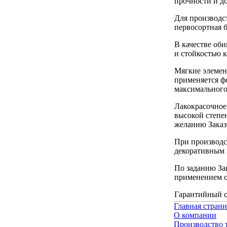
прочности и д
Для производс
первосортная б
В качестве об
и стойкостью 
Мягкие элемен
применяется ф
максимального
Лакокрасочное
высокой степе
желанию Заказ
При производс
декоративным 
По заданию За
применением о
Гарантийный ср
Главная стран
О компании
Производство 