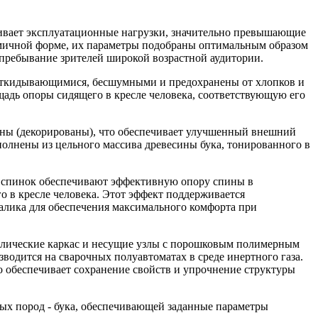
живает эксплуатационные нагрузки, значительно превышающие
омичной форме, их параметры подобраны оптимальным образом
 пребывание зрителей широкой возрастной аудитории.
ооткидывающимися, бесшумными и предохранены от хлопков и
адь опоры сидящего в кресле человека, соответствующую его
ваны (декорированы), что обеспечивает улучшенный внешний
полнены из цельного массива древесины бука, тонированного в
 спинок обеспечивают эффективную опору спины в
о в кресле человека. Этот эффект поддерживается
алика для обеспечения максимального комфорта при
аллические каркас и несущие узлы с порошковым полимерным
водится на сварочных полуавтоматах в среде инертного газа.
о обеспечивает сохранение свойств и упрочнение структуры
ых пород - бука, обеспечивающей заданные параметры