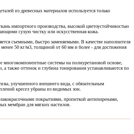
талей из древесных материалов используется только
ткань импортного производства, высокой цветоустойчивостью
кающими сухую чистку или искусственная кожа.
яется съемными, быстро заменяемыми. В качестве наполнителя
енее 50 кг/м3, толщиной от 60 мм и более - для достижения
е многокомпонентные системы на полиуретановой основе,
, а также оттенок и глубина тонирования устанавливаются по
тизы, улучшенного внешнего вида, с обязательным
плений кресел убраны из видимых зон.
и лакокрасочными покрытиями, пропиткой антипиренами,
ых мембран для мягких настилов.