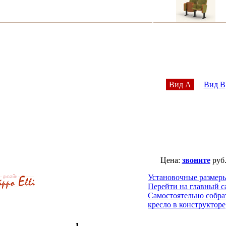
Вид A
|
Вид B
Цена:
звоните
руб
Установочные размер
Перейти на главный с
Самостоятельно собра
кресло в конструкторе