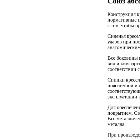
Союз абс
Конструкция к
нормативные п
с тем, чтобы 
Сиденья кресе
ударов при по
анатомическим
Все боковины 
вид и комфорт
соответствии с
Спинки кресел
поясничной и л
соответствующ
эксплуатации к
Для обеспечен
покрытием. Сва
Все металличе
металла.
При производс