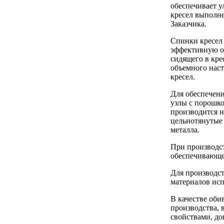
обеспечивает 
кресел выполне
Заказчика.
Спинки кресел
эффективную оп
сидящего в кре
объемного наст
кресел.
Для обеспечени
узлы с порошк
производится н
цельнотянутые 
металла.
При производст
обеспечивающе
Для производс
материалов исп
В качестве оби
производства, 
свойствами, д