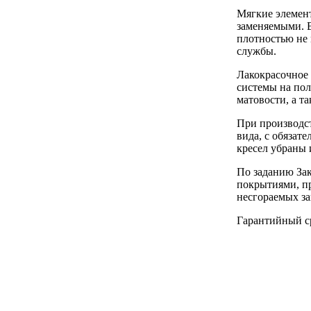
Мягкие элемент
заменяемыми. 
плотностью не 
службы.
Лакокрасочное
системы на пол
матовости, а т
При производс
вида, с обяза
кресел убраны 
По заданию Зак
покрытиями, п
несгораемых з
Гарантийный ср