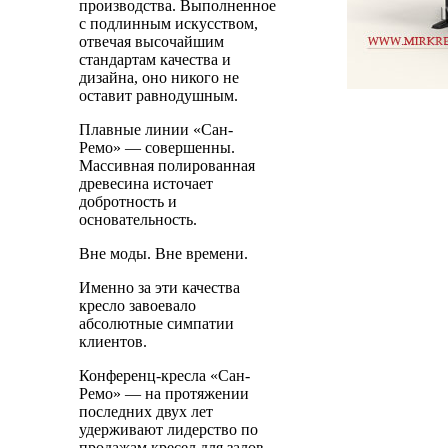
производства. Выполненное
с подлинным искусством,
отвечая высочайшим
стандартам качества и
дизайна, оно никого не
оставит равнодушным.
Плавные линии «Сан-
Ремо» — совершенны.
Массивная полированная
древесина источает
добротность и
основательность.
Вне моды. Вне времени.
Именно за эти качества
кресло завоевало
абсолютные симпатии
клиентов.
Конференц-кресла «Сан-
Ремо» — на протяжении
последних двух лет
удерживают лидерство по
продажам кресел для залов.