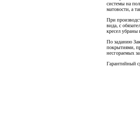
системы на пол
матовости, а т
При производс
вида, с обяза
кресел убраны 
По заданию Зак
покрытиями, п
несгораемых з
Гарантийный ср