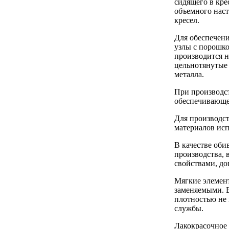
сидящего в кре
объемного наст
кресел.
Для обеспечени
узлы с порошк
производится н
цельнотянутые 
металла.
При производст
обеспечивающе
Для производс
материалов исп
В качестве оби
производства, 
свойствами, д
Мягкие элемент
заменяемыми. 
плотностью не 
службы.
Лакокрасочное