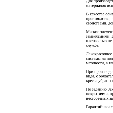
Для производс
материалов исп
В качестве оби
производства, 
свойствами, д
Мягкие элемент
заменяемыми. 
плотностью не 
службы.
Лакокрасочное
системы на пол
матовости, а т
При производс
вида, с обяза
кресел убраны 
По заданию Зак
покрытиями, п
несгораемых з
Гарантийный ср