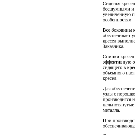
Сиденья кресе
бесшумными и п
увеличенную п
особенностям.
Все боковины к
обеспечивает 
кресел выполне
Заказчика.
Спинки кресел
эффективную оп
сидящего в кре
объемного наст
кресел.
Для обеспечени
узлы с порошк
производится н
цельнотянутые 
металла.
При производст
обеспечивающе