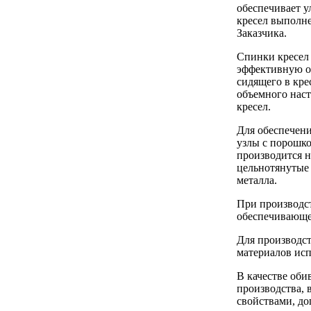
обеспечивает 
кресел выполне
Заказчика.
Спинки кресел
эффективную оп
сидящего в кре
объемного наст
кресел.
Для обеспечени
узлы с порошк
производится н
цельнотянутые 
металла.
При производст
обеспечивающе
Для производс
материалов исп
В качестве оби
производства, 
свойствами, д