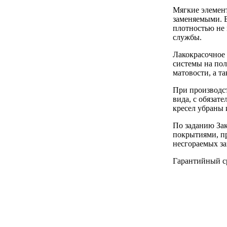
Мягкие элемент
заменяемыми. 
плотностью не 
службы.
Лакокрасочное
системы на пол
матовости, а т
При производс
вида, с обяза
кресел убраны 
По заданию Зак
покрытиями, п
несгораемых з
Гарантийный ср