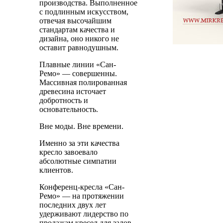
производства. Выполненное
с подлинным искусством,
отвечая высочайшим
стандартам качества и
дизайна, оно никого не
оставит равнодушным.
Плавные линии «Сан-
Ремо» — совершенны.
Массивная полированная
древесина источает
добротность и
основательность.
Вне моды. Вне времени.
Именно за эти качества
кресло завоевало
абсолютные симпатии
клиентов.
Конференц-кресла «Сан-
Ремо» — на протяжении
последних двух лет
удерживают лидерство по
продажам кресел для залов.