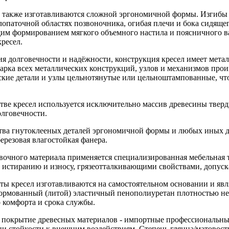
 также изготавливаются сложной эргономичной формы. Изгибы
опаточной областях позвоночника, огибая плечи и бока сидящег
им формированием мягкого объемного настила и поясничного в
ресел.
ия долговечности и надёжности, конструкция кресел имеет мет
рка всех металлических конструкций, узлов и механизмов произ
ские детали и узлы цельнотянутые или цельноштампованные, чт
тве кресел используется исключительно массив древесины тверд
олговечности.
тва гнутоклееных деталей эргономичной формы и любых иных де
ерезовая влагостойкая фанера.
ивочного материала применяется специализированная мебельная 
к истиранию и износу, грязеотталкивающими свойствами, допус
ты кресел изготавливаются на самостоятельном основании и явл
ормованный (литой) эластичный пенополиуретан плотностью не м
 комфорта и срока службы.
 покрытие древесных материалов - импортные профессиональны
ни стойкости к внешним воздействиям. Степень глянца/матовости