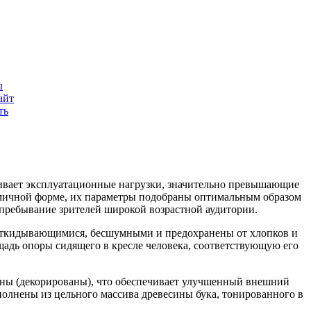
.
ы
айт
ть
живает эксплуатационные нагрузки, значительно превышающие
омичной форме, их параметры подобраны оптимальным образом
 пребывание зрителей широкой возрастной аудитории.
ооткидывающимися, бесшумными и предохранены от хлопков и
адь опоры сидящего в кресле человека, соответствующую его
ваны (декорированы), что обеспечивает улучшенный внешний
полнены из цельного массива древесины бука, тонированного в