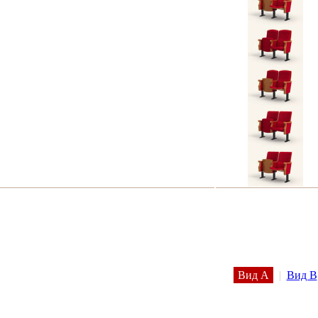
Вид A
|
Вид B