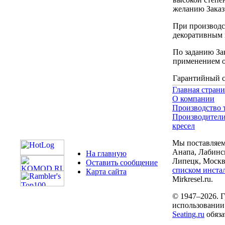
желанию Заказ
При производс
декоративным 
По заданию За
применением о
Гарантийный ср
Главная стран
О компании
Производство 
Производители
кресел
Мы поставляем 
Анапа, Лабинск
На главную
Липецк, Москва
Оставить сообщение
списком инста
Карта сайта
Mirkresel.ru.
© 1947–2026. 
использовании 
Seating.ru
обяза