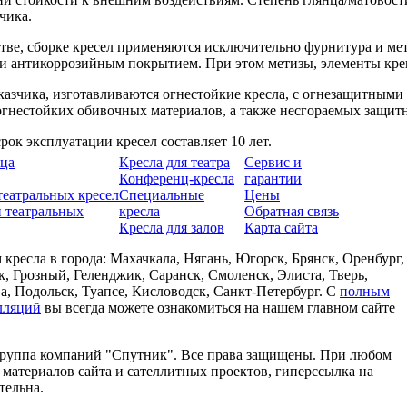
чика.
тве, сборке кресел применяются исключительно фурнитура и ме
и антикоррозийным покрытием. При этом метизы, элементы кре
казчика, изготавливаются огнестойкие кресла, с огнезащитным
гнестойких обивочных материалов, а также несгораемых защитн
ок эксплуатации кресел составляет 10 лет.
ица
Кресла для театра
Сервис и
Конференц-кресла
гарантии
театральных кресел
Специальные
Цены
 театральных
кресла
Обратная связь
Кресла для залов
Карта сайта
кресла в города: Махачкала, Нягань, Югорск, Брянск, Оренбург,
, Грозный, Геленджик, Саранск, Смоленск, Элиста, Тверь,
, Подольск, Туапсе, Кисловодск, Санкт-Петербург. С
полным
лляций
вы всегда можете ознакомиться на нашем главном сайте
Группа компаний "Спутник". Все права защищены. При любом
материалов сайта и сателлитных проектов, гиперссылка на
тельна.