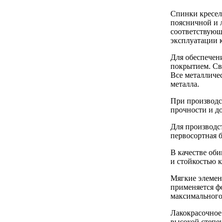
Спинки кресел
поясничной и л
соответствующ
эксплуатации к
Для обеспечен
покрытием. Сва
Все металличе
металла.
При производс
прочности и д
Для производс
первосортная б
В качестве об
и стойкостью 
Мягкие элемен
применяется ф
максимального
Лакокрасочное
высокой степе