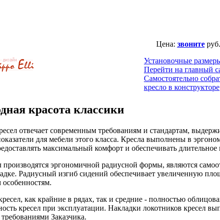
Цена:
звоните
руб
Установочные размер
Перейти на главный с
Самостоятельно собра
кресло в конструкторе
одная красота классики
ресел отвечает современным требованиям и стандартам, выдер
оказатели для мебели этого класса. Кресла выполнены в эргон
предоставлять максимальный комфорт и обеспечивать длительное
л производятся эргономичной радиусной формы, являются сам
садке. Радиусный изгиб сидений обеспечивает увеличенную площ
 особенностям.
кресел, как крайние в рядах, так и средние - полностью облицо
ность кресел при эксплуатации. Накладки локотников кресел вы
 требованиями Заказчика.