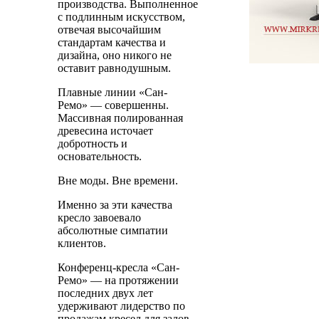
производства. Выполненное
с подлинным искусством,
отвечая высочайшим
стандартам качества и
дизайна, оно никого не
оставит равнодушным.
Плавные линии «Сан-
Ремо» — совершенны.
Массивная полированная
древесина источает
добротность и
основательность.
Вне моды. Вне времени.
Именно за эти качества
кресло завоевало
абсолютные симпатии
клиентов.
Конференц-кресла «Сан-
Ремо» — на протяжении
последних двух лет
удерживают лидерство по
продажам кресел для залов.