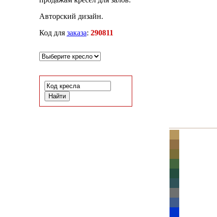
Авторский дизайн.
Код для
заказа
:
290811