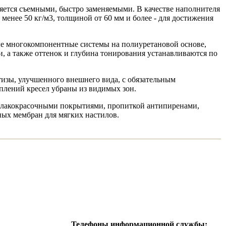
яется съемными, быстро заменяемыми. В качестве наполнителя
енее 50 кг/м3, толщиной от 60 мм и более - для достижения
е многокомпонентные системы на полиуретановой основе,
, а также оттенок и глубина тонирования устанавливаются по
тизы, улучшенного внешнего вида, с обязательным
плений кресел убраны из видимых зон.
и лакокрасочными покрытиями, пропиткой антипиренами,
ых мембран для мягких настилов.
Телефоны информационной службы: