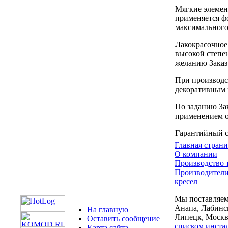
Мягкие элемен
применяется ф
максимального
Лакокрасочное
высокой степе
желанию Заказ
При производс
декоративным 
По заданию За
применением о
Гарантийный ср
Главная стран
О компании
Производство 
Производители
кресел
Мы поставляем 
Анапа, Лабинск
На главную
Липецк, Москва
Оставить сообщение
списком инста
Карта сайта