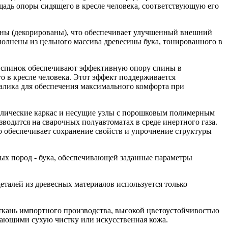
адь опоры сидящего в кресле человека, соответствующую его
ваны (декорированы), что обеспечивает улучшенный внешний
полнены из цельного массива древесины бука, тонированного в
 спинок обеспечивают эффективную опору спины в
о в кресле человека. Этот эффект поддерживается
алика для обеспечения максимального комфорта при
аллические каркас и несущие узлы с порошковым полимерным
водится на сварочных полуавтоматах в среде инертного газа.
о обеспечивает сохранение свойств и упрочнение структуры
ых пород - бука, обеспечивающей заданные параметры
талей из древесных материалов используется только
ткань импортного производства, высокой цветоустойчивостью
кающими сухую чистку или искусственная кожа.