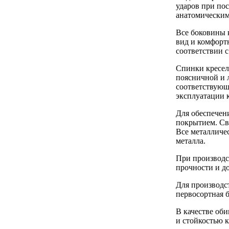
ударов при по
анатомическим
Все боковины 
вид и комфорт
соответствии с
Спинки кресел
поясничной и л
соответствующ
эксплуатации к
Для обеспечен
покрытием. Сва
Все металличе
металла.
При производс
прочности и д
Для производс
первосортная б
В качестве об
и стойкостью 