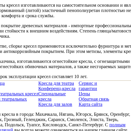
ты кресел изготавливаются на самостоятельном основании и явл
ормованный (литой) эластичный пенополиуретан плотностью не м
 комфорта и срока службы.
 покрытие древесных материалов - импортные профессиональны
ни стойкости к внешним воздействиям. Степень глянца/матовости
чика.
тве, сборке кресел применяются исключительно фурнитура и ме
и антикоррозийным покрытием. При этом метизы, элементы кре
казчика, изготавливаются огнестойкие кресла, с огнезащитным
гнестойких обивочных материалов, а также несгораемых защитн
ок эксплуатации кресел составляет 10 лет.
ица
Кресла для театра
Сервис и
Конференц-кресла
гарантии
театральных кресел
Специальные
Цены
 театральных
кресла
Обратная связь
Кресла для залов
Карта сайта
кресла в города: Махачкала, Нягань, Югорск, Брянск, Оренбург,
, Грозный, Геленджик, Саранск, Смоленск, Элиста, Тверь,
, Подольск, Туапсе, Кисловодск, Санкт-Петербург. С
полным
лляций
вы всегда можете ознакомиться на нашем главном сайте