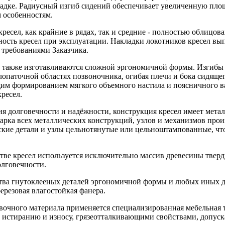
садке. Радиусный изгиб сидений обеспечивает увеличенную площ
 особенностям.
кресел, как крайние в рядах, так и средние - полностью облицо
ность кресел при эксплуатации. Накладки локотников кресел вы
 требованиями Заказчика.
 также изготавливаются сложной эргономичной формы. Изгибы
опаточной областях позвоночника, огибая плечи и бока сидящег
им формированием мягкого объемного настила и поясничного в
ресел.
ия долговечности и надёжности, конструкция кресел имеет мет
рка всех металлических конструкций, узлов и механизмов произ
ские детали и узлы цельнотянутые или цельноштампованные, чт
тве кресел используется исключительно массив древесины тверд
олговечности.
тва гнутоклееных деталей эргономичной формы и любых иных де
ерезовая влагостойкая фанера.
ивочного материала применяется специализированная мебельная 
к истиранию и износу, грязеотталкивающими свойствами, допус