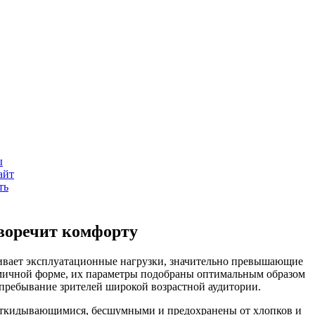
.
ы
айт
ть
иворечит комфорту
живает эксплуатационные нагрузки, значительно превышающие
омичной форме, их параметры подобраны оптимальным образом
 пребывание зрителей широкой возрастной аудитории.
ооткидывающимися, бесшумными и предохранены от хлопков и