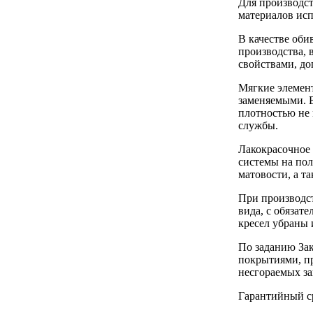
Для производс
материалов исп
В качестве оби
производства, 
свойствами, д
Мягкие элемент
заменяемыми. 
плотностью не 
службы.
Лакокрасочное
системы на пол
матовости, а т
При производс
вида, с обяза
кресел убраны 
По заданию Зак
покрытиями, п
несгораемых з
Гарантийный ср