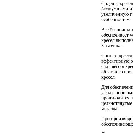
Сиденья кресе
бесшумными и п
увеличенную п
особенностям.
Все боковины к
обеспечивает 
кресел выполне
Заказчика.
Спинки кресел
эффективную оп
сидящего в кре
объемного наст
кресел.
Для обеспечени
узлы с порошк
производится н
цельнотянутые 
металла.
При производст
обеспечивающе