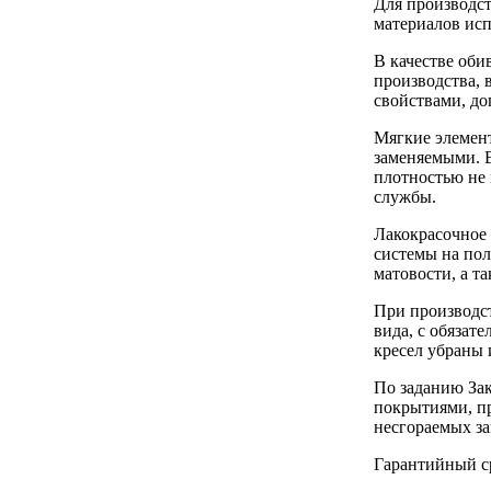
Для производс
материалов исп
В качестве оби
производства, 
свойствами, д
Мягкие элемент
заменяемыми. 
плотностью не 
службы.
Лакокрасочное
системы на пол
матовости, а т
При производс
вида, с обяза
кресел убраны 
По заданию Зак
покрытиями, п
несгораемых з
Гарантийный ср