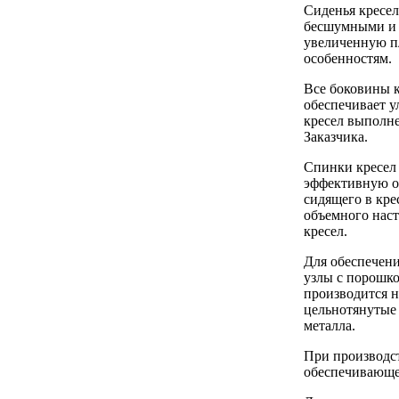
Сиденья кресе
бесшумными и п
увеличенную п
особенностям.
Все боковины к
обеспечивает 
кресел выполне
Заказчика.
Спинки кресел
эффективную оп
сидящего в кре
объемного наст
кресел.
Для обеспечени
узлы с порошк
производится н
цельнотянутые 
металла.
При производст
обеспечивающе